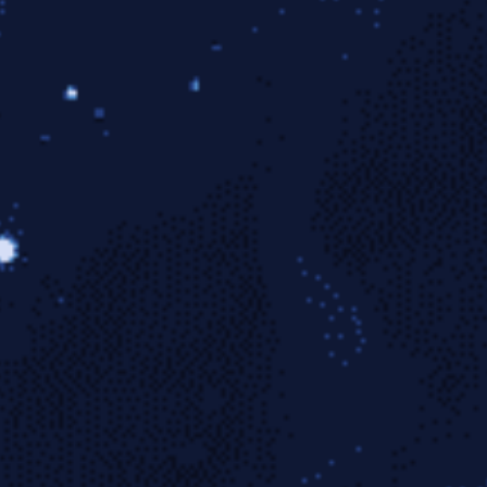
关注过埃德松，但最终却没能达成交易。由于各方竞争激烈，一
现了先发制人，也使得其他竞争者难以介入，让这笔交易更具战
，更是考验各家俱乐部眼光及执行力的时候。通过快速而果断地
对未来成功目标的不懈追求，这是任何一家有雄心壮志球队所必
的是一个全新的变化方向，这是为了实现重新崛起计划的一部分
动力。预计随着更多优质外援和青训人才逐步融入，相信这一系
每位新成员如何融合于既定战术体系也是一个巨大的考验。如果
因此，要充分利用每次训练机会，提高整体默契，同时也要注意
 to success. 曼联需要团结一致，共同朝着同一个目标努力。而像埃
强其竞争力。这也是所有支持者期望看到的一幅美好蓝图。