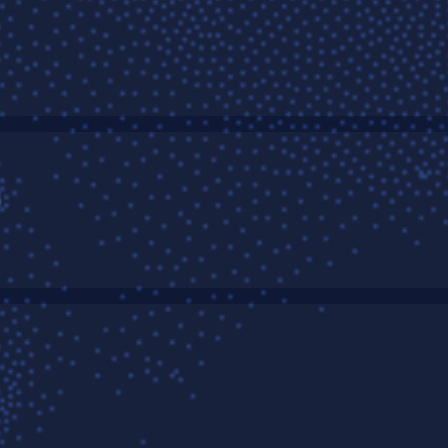
下亚特兰大中场埃德松完成今夏首笔引
纷纷开始积极布局，引援成为了他们的重要任务。曼联作为英超