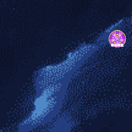
旦错失最佳时机，就可能导致无法再找到合
略性。
完成交易，意味着曼联希望尽早稳定阵容，
须具备的一种精神状态。
。当今足坛，需要不断更新换代，而年轻、
列举措将为球队带来焕然一新的气象。
能够顺利完成磨合，不仅加强本赛季争夺冠
保持良好的竞技状态，以确保每位球员都能
德松这样具备实力与潜力的新鲜血液，将极大丰富球队打