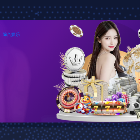
App下载
公司介绍
体育热点
PP与网页版入口｜畅享全球体
盖足球、篮球、电竞等项目的赛事资讯与数据内容，
，聚焦热门体育内容， 助您轻松获取赛事动态，
手机App
网页版