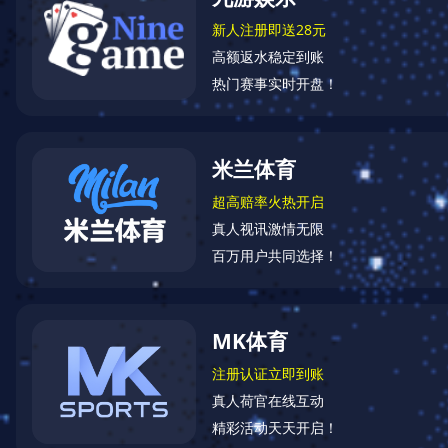
曼联即将以3800万镑签
2026-07-05 14:28
23 次阅读
首页
/
体育热点
随着夏季转会窗的开启，各大足球俱乐部