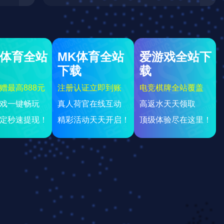
、欧美等区域建立本地化团队，推动技术与服务全球落
事平台品牌。
持服务