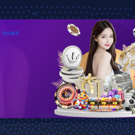
App下载
公司介绍
体育热点
PP与网页版入口｜畅享全球体
盖足球、篮球、电竞等项目的赛事资讯与数据内容，
，聚焦热门体育内容， 助您轻松获取赛事动态，
手机App
网页版