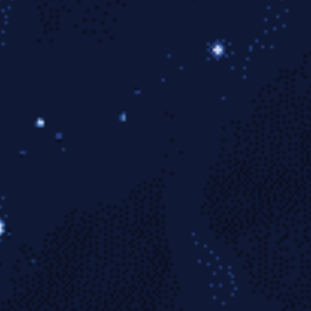
内容专区
，提供高帧率直播与赛事专题
除赛事直播外，还提供赛后
式体育服务平台。
常见问题解答
伟德登录入口 平台过程中最关心的问题，我们整理了详细说明，
功能、安全保障与使用体验等方面，帮助您全面了解服务内容。
 平台是否合法？
伟德登录入口 拥有合规的运营资质，严格遵守数据保护法规与行业