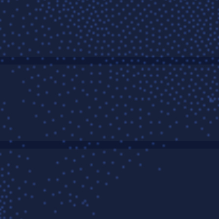
01. 初创定位
务平台，致
步到高清直
伟德登录入口起源于对体育精
建智能化、
服务，并率先实现多赛程同步
用户体验的专
02. 服务升级
随着bevictor伟德官网·
分析、比分预测等功能，同时