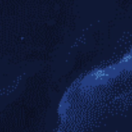
益。
 如何创建账户？
面右上角“注册”按钮，填写基础信息（用户名、密码、手机号或邮箱
全性。
 支持哪些终端设备？
设备访问，包括 PC 网页端、手机浏览器、iOS 与 Android 
。
 我的资料安全吗？
 256 位 SSL 加密、分布式服务器与多层防护策略，保障用户信息在传
方网站 始终将隐私保护作为平台核心。