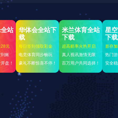
03. 国际拓展
目前伟德登录入口已在东南亚
地，打造具有国际竞争力的赛
多样赛事服务
五大热门体育领域，伟德登录入口 为您提供一站式观赛与数据支