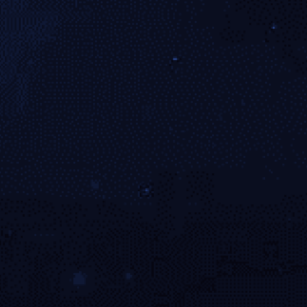
联系我们
快速导航
南省杭州市朝阳门外大街5号小
App下载
元23层
关于我们
隐私政策