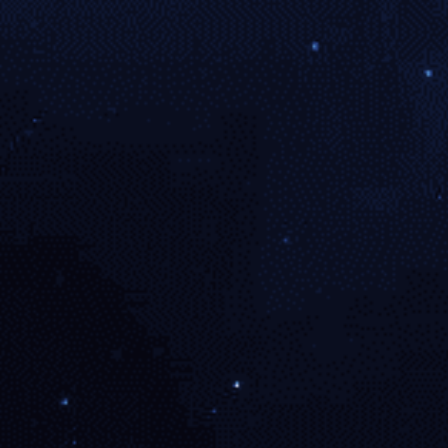
提升老旧设备兼容性，视觉显示更统一。
2024 年
2023 年
伟德登录入口
伟德登录入口官方网站【KY1.AC】官
河
网认证:手机版、app下载、登录入
区3单
口、官方网站、网页版、平台、网