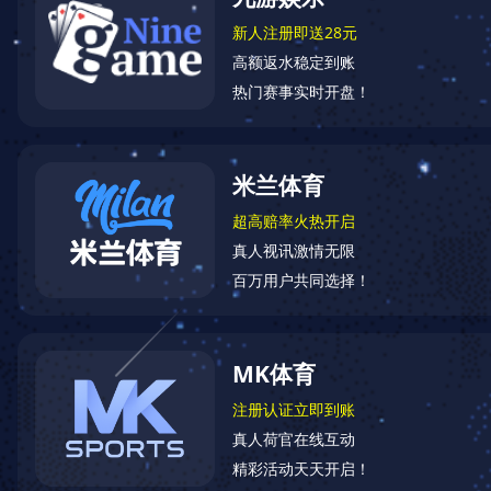
三、服务范围
我们提供包括实时比分、体
四、用户行为规范
不得发布非法、敏感或
不得借助本平台从事任
不得利用技术手段破坏
五、知识产权
平台所有文字、图像、数据
六、服务终止
若用户违反平台规定或存在
七、法律责任与适用
协议适用中华人民共和国法
八、联系方式