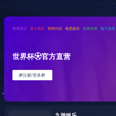
一、协议说明
在您访问、注册或使用伟德
款。
二、用户注册与信息
用户需确保所提交的注册资料真
停或终止其账户。