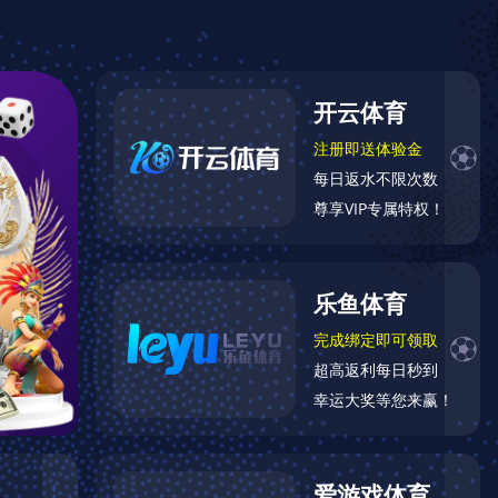
注册入口
。使用平台即视为同意全部条
(中国)唯一官方网站平台有权暂