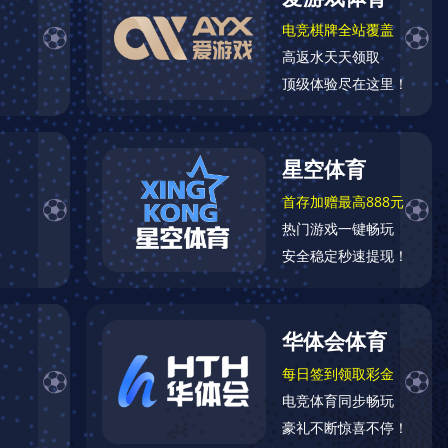
整。
式的转载或使用。
诉讼。