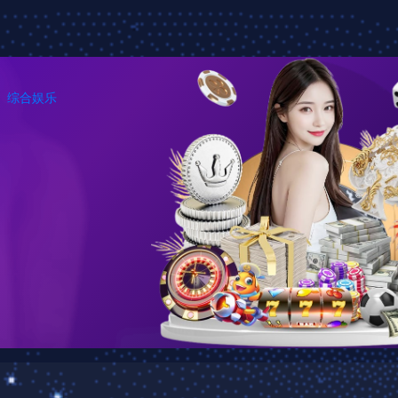
App下载
公司介绍
体育热点
用户协议
最近更新：2025年7月
登录入口平台所提供的任何服务前，请仔细阅读本《用户协议》
实、准确。若发现信息虚假或存在风险，bevictor伟德官网·