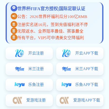
极速比分
支持bevictor伟德官网·(中国)唯一官方网站全类别体育
项目，赛事动态快速同步。
互动社区
畅所欲言，与全球球迷一起交流观点、参与讨论。