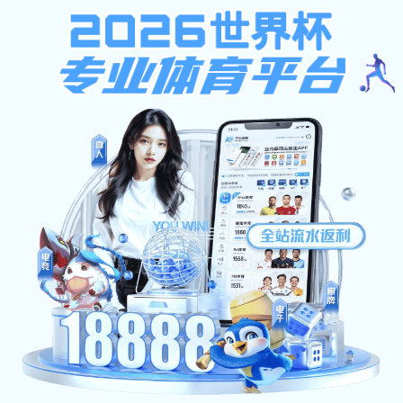
注册入口
移动端伟德登录入口，畅享体育直播体
验
覆盖全球热门赛事，集成实时比分、互动社区、深度数据分
析等核心功能
App Store 下载
Google Play 获取