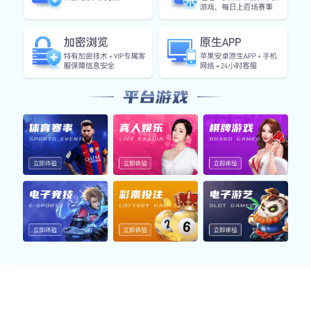
合更能够打破僵局，可惜杨瀚森却常常未能抓住这样
的机会。
2、队友为何选择直接出手
在许多情况下，队友选择直接出手并不是因为他们不
信任杨瀚森，而是因为他们自身对于比赛节奏和氛围
感知的一种反应。当看见对方防守松懈时，他们会本
能地选择利用这个机会进行投篮，而不是等待一个理
想化的回传。
另外，一些队员可能对于自己的投篮能力充满自信，
他们相信自己能够完成这个得分。因此，在面对开放
射门时，他们倾向于快速起脚，而不是耐心等待一个
理想的位置。这种情绪上的影响，使得他们在关键时
刻做出了相对草率但又符合个人风格的决定。