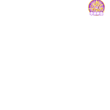
组及管理层能够给予充分支持，并鼓励大家从失败中
吸取经验教训，相信随着时间推移，各项技术水平都
会得到提升，从而实现真正意义上的团结合作，共同
争取胜利。
总结：
综上所述，“杨瀚森过于追求合理传球，而队友却选择
直接出手未能回传”的现象揭示了现代篮球中的一些普
遍问题，包括个体与团队间缺乏有效协调、自我意识
与责任感不足等。为了克服这些问题，各方需要共同
努力，从加强沟通、培养默契等方面入手，实现真正
意义上的团结协作，以提升整体竞技水平。
只有这样，在未来赛季中，无论是面对怎样艰巨挑